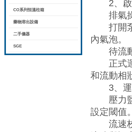
2、啟
CO系列恒溫柱箱
排氣操
藥物溶出設備
打開泵出口
二手儀器
內氣泡。
SGE
待流動相
正式運行
和流動相
3、運
壓力監測
設定閾值
流速校準