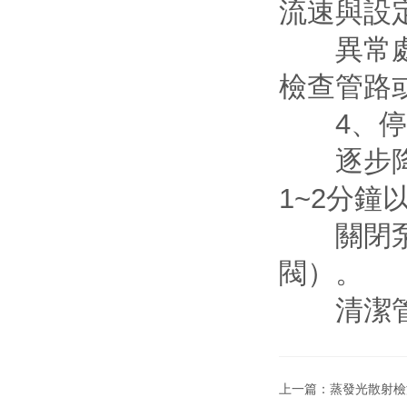
流速與設
異常處理
檢查管路
4、停
逐步降速：
1~2分鐘
關閉泵：
閥）。
清潔管路
上一篇：
蒸發光散射檢