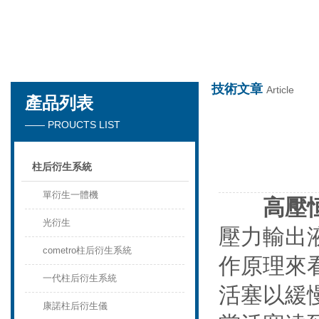
技術文章
Article
產品列表
天津琛航科苑科技發展有限公司
—— PROUCTS LIST
柱后衍生系統
單衍生一體機
高壓
光衍生
壓力輸出
cometro柱后衍生系統
作原理來
一代柱后衍生系統
活塞以緩
康諾柱后衍生儀