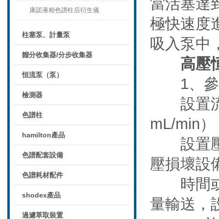
當活塞達
康諾液相色譜柱后衍生儀
極快速度
柱塞泵、計量泵
吸入泵中
餾分收集器/分步收集器
高壓
恒流泵（泵）
1、參
檢測器
設置流速
色譜柱
mL/mi
hamilton產品
設置壓力
色譜配套設備
壓損壞設
色譜耗材配件
時間或體
shodex產品
量輸送，
過濾萃取裝置